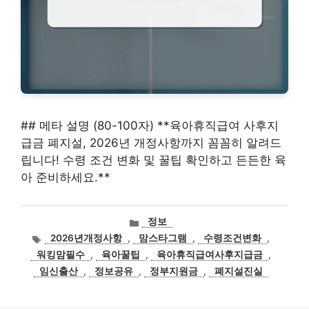
## 메타 설명 (80-100자) **육아휴직급여 사후지
급금 폐지설, 2026년 개정사항까지 꼼꼼히 알려드
립니다! 수령 조건 변화 및 꿀팁 확인하고 든든한 육
아 준비하세요.**
카
정보
테
태
2026년개정사항
,
맘스타그램
,
수령조건변화
,
고
그
워킹맘필수
,
육아꿀팁
,
육아휴직급여사후지급금
,
리
임신출산
,
정보공유
,
정부지원금
,
폐지설진실