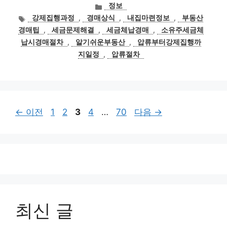
카
정보
테
태
강제집행과정
,
경매상식
,
내집마련정보
,
부동산
고
그
경매팁
,
세금문제해결
,
세금체납경매
,
소유주세금체
리
납시경매절차
,
알기쉬운부동산
,
압류부터강제집행까
지일정
,
압류절차
페
페
페
페
페
←
이전
1
2
3
4
…
70
다음
→
이
이
이
이
이
지
지
지
지
지
최신 글