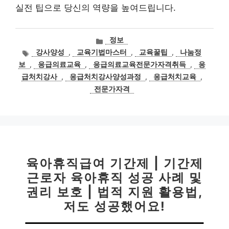
실전 팁으로 당신의 역량을 높여드립니다.
카
정보
테
태
강사양성
,
교육기법마스터
,
교육꿀팁
,
나눔정
고
그
보
,
응급의료교육
,
응급의료교육전문가자격취득
,
응
리
급처치강사
,
응급처치강사양성과정
,
응급처치교육
,
전문가자격
육아휴직급여 기간제 | 기간제
근로자 육아휴직 성공 사례 및
권리 보호 | 법적 지원 활용법,
저도 성공했어요!