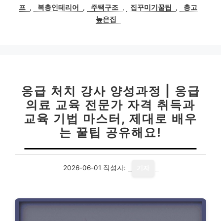
프
,
복층인테리어
,
주택구조
,
집꾸미기꿀팁
,
층고
높은집
응급 처치 강사 양성과정 | 응급
의료 교육 전문가 자격 취득과
교육 기법 마스터, 제대로 배우
는 꿀팁 공유해요!
2026-06-01
작성자:
기자