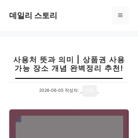
컨
텐
데일리 스토리
메
츠
로
뉴
건
너
뛰
기
사용처 뜻과 의미 | 상품권 사용
가능 장소 개념 완벽정리 추천!
2026-06-05
작성자:
기자