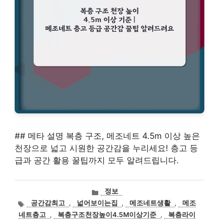
## 메타 설명 복층 구조, 메조네트 4.5m 이상 높은
천장으로 넓고 시원한 공간감을 누리세요! 층고 등
급과 공간 활용 꿀팁까지 모두 알려드립니다.
카
정보
테
태
공간감최고
,
넓어보이는집
,
메조네트생활
,
메조
고
그
네트층고
,
복층구조천장높이4.5M이상기준
,
복층라이
리