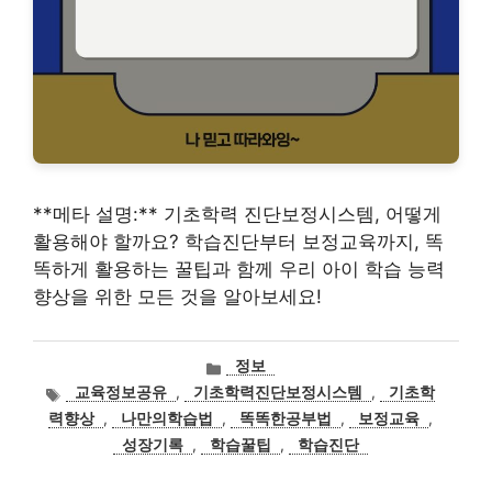
**메타 설명:** 기초학력 진단보정시스템, 어떻게
활용해야 할까요? 학습진단부터 보정교육까지, 똑
똑하게 활용하는 꿀팁과 함께 우리 아이 학습 능력
향상을 위한 모든 것을 알아보세요!
카
정보
테
태
교육정보공유
,
기초학력진단보정시스템
,
기초학
고
그
력향상
,
나만의학습법
,
똑똑한공부법
,
보정교육
,
리
성장기록
,
학습꿀팁
,
학습진단