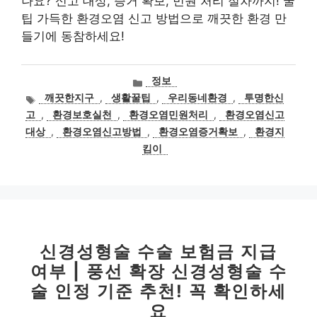
나요? 신고 대상, 증거 확보, 민원 처리 절차까지! 꿀
팁 가득한 환경오염 신고 방법으로 깨끗한 환경 만
들기에 동참하세요!
카
정보
테
태
깨끗한지구
,
생활꿀팁
,
우리동네환경
,
투명한신
고
그
고
,
환경보호실천
,
환경오염민원처리
,
환경오염신고
리
대상
,
환경오염신고방법
,
환경오염증거확보
,
환경지
킴이
신경성형술 수술 보험금 지급
여부 | 풍선 확장 신경성형술 수
술 인정 기준 추천! 꼭 확인하세
요