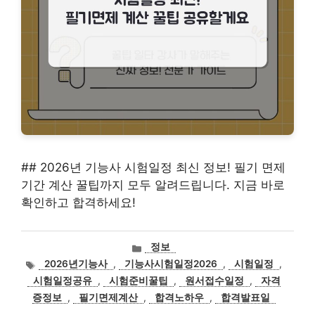
## 2026년 기능사 시험일정 최신 정보! 필기 면제
기간 계산 꿀팁까지 모두 알려드립니다. 지금 바로
확인하고 합격하세요!
카
정보
테
태
2026년기능사
,
기능사시험일정2026
,
시험일정
,
고
그
시험일정공유
,
시험준비꿀팁
,
원서접수일정
,
자격
리
증정보
,
필기면제계산
,
합격노하우
,
합격발표일