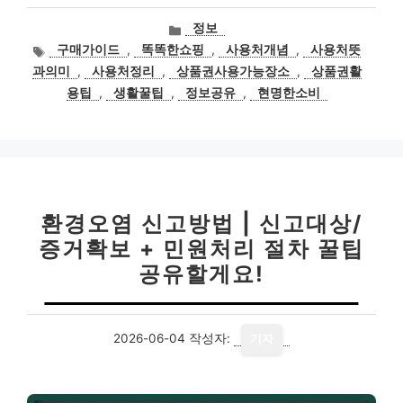
카
정보
테
태
구매가이드
,
똑똑한쇼핑
,
사용처개념
,
사용처뜻
고
그
과의미
,
사용처정리
,
상품권사용가능장소
,
상품권활
리
용팁
,
생활꿀팁
,
정보공유
,
현명한소비
환경오염 신고방법 | 신고대상/
증거확보 + 민원처리 절차 꿀팁
공유할게요!
2026-06-04
작성자:
기자