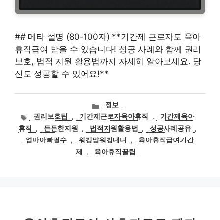
## 메타 설명 (80-100자) **기간제 근로자도 육아
휴직급여 받을 수 있습니다! 성공 사례와 함께 권리
보호, 법적 지원 활용법까지 자세히 알아보세요. 당
신도 성공할 수 있어요!**
카
정보
테
태
권리보호팁
,
기간제근로자육아휴직
,
기간제육아
고
그
휴직
,
든든한지원
,
법적지원활용법
,
성공사례공유
,
리
엄마아빠필수
,
워킹맘워킹대디
,
육아휴직급여기간
제
,
육아휴직꿀팁