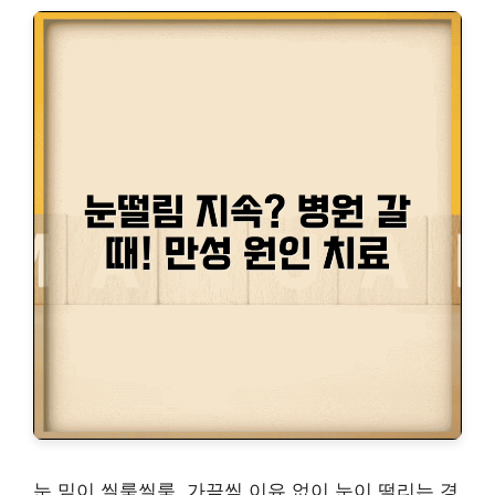
눈 밑이 씰룩씰룩, 가끔씩 이유 없이 눈이 떨리는 경