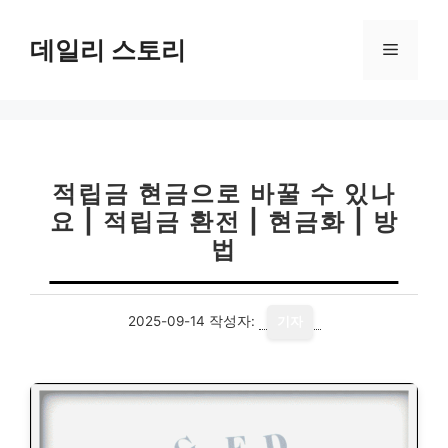
컨
텐
데일리 스토리
메
츠
로
뉴
건
너
뛰
기
적립금 현금으로 바꿀 수 있나
요 | 적립금 환전 | 현금화 | 방
법
2025-09-14
작성자:
기자