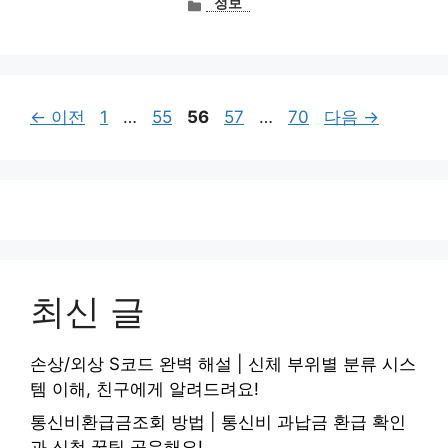
정보
테
고
리
페
페
페
페
페
←
이전
1
…
55
56
57
…
70
다음
→
이
이
이
이
이
지
지
지
지
지
최신 글
손상/외상 S코드 완벽 해설 | 신체 부위별 분류 시스
템 이해, 친구에게 알려드려요!
통신비환급금조회 방법 | 통신비 과납금 환급 확인
과 신청 꿀팁 공유해요!