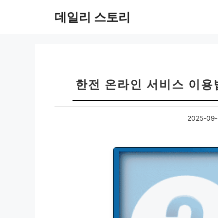
컨
데일리 스토리
텐
츠
로
건
너
뛰
한전 온라인 서비스 이용
기
2025-09-