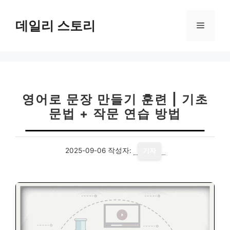
컨
텐
데일리 스토리
메
츠
로
뉴
건
너
뛰
기
영어로 문장 만들기 훈련 | 기초
문법 + 작문 연습 방법
2025-09-06
작성자:
기자