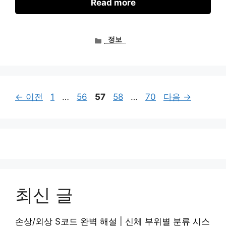
Read more
카
정보
테
고
리
페
페
페
페
페
←
이전
1
…
56
57
58
…
70
다음
→
이
이
이
이
이
지
지
지
지
지
최신 글
손상/외상 S코드 완벽 해설 | 신체 부위별 분류 시스