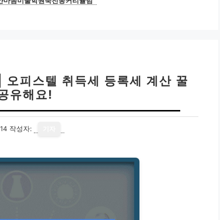
얀마음미술학원죽전동커리큘럼
리
| 오피스텔 취득세 등록세 계산 꿀
 공유해요!
14
작성자:
기자