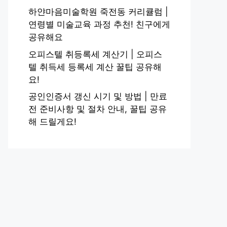
하얀마음미술학원 죽전동 커리큘럼 |
연령별 미술교육 과정 추천! 친구에게
공유해요
오피스텔 취등록세 계산기 | 오피스
텔 취득세 등록세 계산 꿀팁 공유해
요!
공인인증서 갱신 시기 및 방법 | 만료
전 준비사항 및 절차 안내, 꿀팁 공유
해 드릴게요!