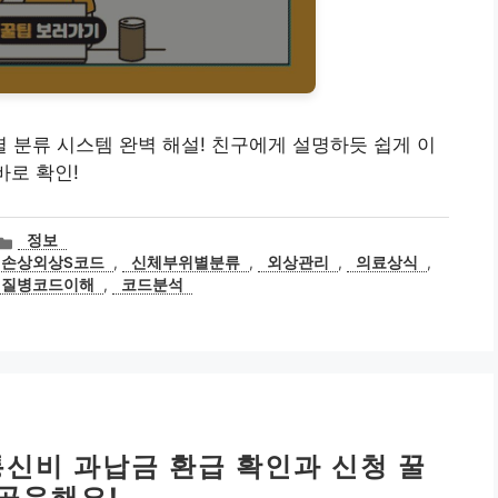
위별 분류 시스템 완벽 해설! 친구에게 설명하듯 쉽게 이
바로 확인!
카
정보
테
손상외상S코드
,
신체부위별분류
,
외상관리
,
의료상식
,
고
질병코드이해
,
코드분석
리
통신비 과납금 환급 확인과 신청 꿀
 공유해요!