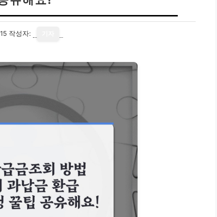
15
작성자:
기자