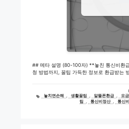
## 메타 설명 (80-100자) **놓친 통신
청 방법까지, 꿀팁 가득한 정보로 환급받는 방
태
놓치면손해
,
생활꿀팁
,
알뜰폰환급
,
요
그
팁
,
통신비정산
,
통신