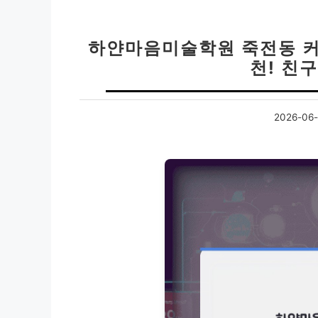
하얀마음미술학원 죽전동 커
천! 친
2026-06-