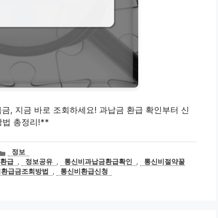
비환급금, 지금 바로 조회하세요! 과납금 환급 확인부터 신
법 총정리!**
카
정보
테
금환급
,
정보공유
,
통신비과납금환급확인
,
통신비절약꿀
고
비환급금조회방법
,
통신비환급신청
리