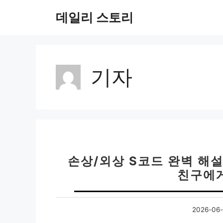
컨
데일리 스토리
텐
츠
로
건
너
기자
뛰
기
손상/외상 S코드 완벽 해설
친구에게
2026-06-