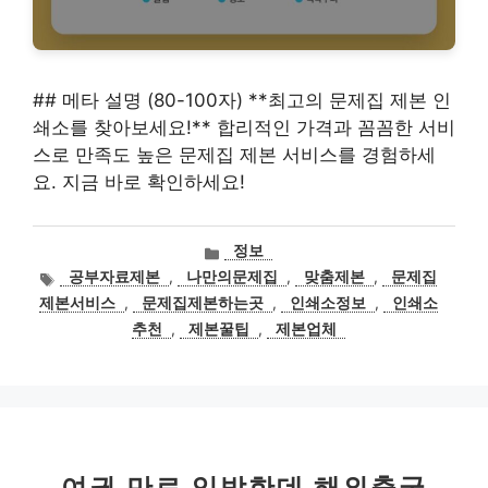
## 메타 설명 (80-100자) **최고의 문제집 제본 인
쇄소를 찾아보세요!** 합리적인 가격과 꼼꼼한 서비
스로 만족도 높은 문제집 제본 서비스를 경험하세
요. 지금 바로 확인하세요!
카
정보
테
태
공부자료제본
,
나만의문제집
,
맞춤제본
,
문제집
고
그
제본서비스
,
문제집제본하는곳
,
인쇄소정보
,
인쇄소
리
추천
,
제본꿀팁
,
제본업체
여권 만료 임박한데 해외출국