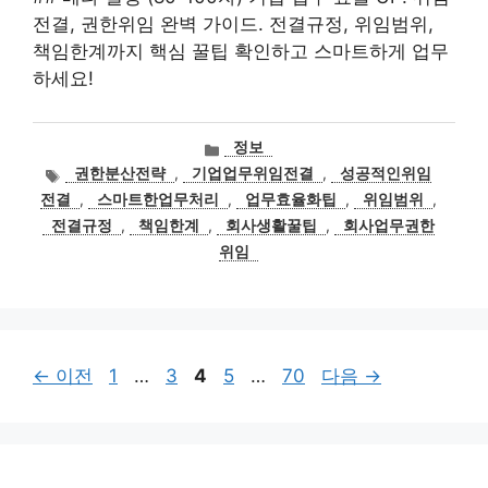
전결, 권한위임 완벽 가이드. 전결규정, 위임범위,
책임한계까지 핵심 꿀팁 확인하고 스마트하게 업무
하세요!
카
정보
테
태
권한분산전략
,
기업업무위임전결
,
성공적인위임
고
그
전결
,
스마트한업무처리
,
업무효율화팁
,
위임범위
,
리
전결규정
,
책임한계
,
회사생활꿀팁
,
회사업무권한
위임
페
페
페
페
페
←
이전
1
…
3
4
5
…
70
다음
→
이
이
이
이
이
지
지
지
지
지