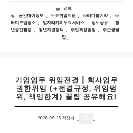
카
정보
테
태
공간대여정보
,
무료취업지원
,
스터디룸예약
,
스
고
그
터디모임장소
,
일자리카페무료서비스
,
정보공유
,
청
리
년공간활용
,
청년지원정책
,
취업특강일정
,
취준생꿀
팁
기업업무 위임전결 | 회사업무
권한위임 (+전결규정, 위임범
위, 책임한계) 꿀팁 공유해요!
2026-05-25
작성자:
기자