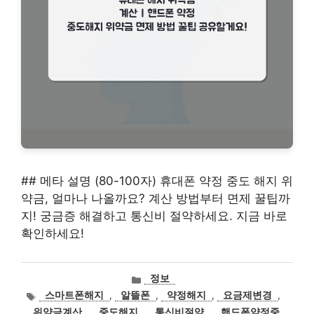
## 메타 설명 (80-100자) 휴대폰 약정 중도 해지 위
약금, 얼마나 나올까요? 계산 방법부터 면제 꿀팁까
지! 궁금증 해결하고 통신비 절약하세요. 지금 바로
확인하세요!
카
정보
테
태
스마트폰해지
,
알뜰폰
,
약정해지
,
요금제변경
,
고
그
위약금계산
,
중도해지
,
통신비절약
,
핸드폰약정중