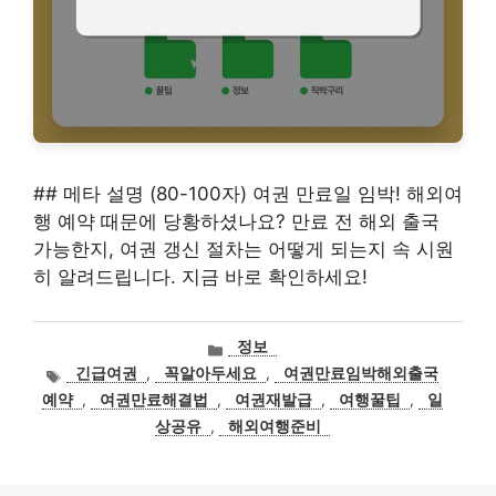
## 메타 설명 (80-100자) 여권 만료일 임박! 해외여
행 예약 때문에 당황하셨나요? 만료 전 해외 출국
가능한지, 여권 갱신 절차는 어떻게 되는지 속 시원
히 알려드립니다. 지금 바로 확인하세요!
카
정보
테
태
긴급여권
,
꼭알아두세요
,
여권만료임박해외출국
고
그
예약
,
여권만료해결법
,
여권재발급
,
여행꿀팁
,
일
리
상공유
,
해외여행준비