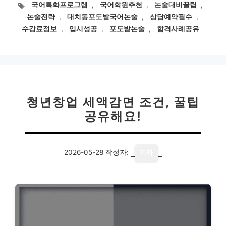
테
태
국어특화프로그램
,
국어학원추천
,
논술대비꿀팁
,
고
그
논술전략
,
대치동포도밭국어논술
,
상담예약필수
,
리
수강료정보
,
입시성공
,
포도밭논술
,
합격사례공유
청년창업 세액감면 조건, 꿀팁
공유해요!
2026-05-28
작성자:
기자