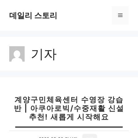
컨
텐
데일리 스토리
메
츠
로
뉴
건
너
기자
뛰
기
계양구민체육센터 수영장 강습
반 | 아쿠아로빅/수중재활 신설
추천! 새롭게 시작해요