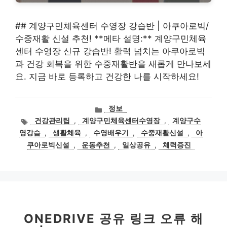
## 계양구민체육센터 수영장 강습반 | 아쿠아로빅/
수중재활 신설 추천! **메타 설명:** 계양구민체육
센터 수영장 신규 강습반! 활력 넘치는 아쿠아로빅
과 건강 회복을 위한 수중재활반을 새롭게 만나보세
요. 지금 바로 등록하고 건강한 나를 시작하세요!
카
정보
테
태
건강관리팁
,
계양구민체육센터수영장
,
계양구수
고
그
영강습
,
생활체육
,
수영배우기
,
수중재활신설
,
아
리
쿠아로빅신설
,
운동추천
,
일상공유
,
체력증진
ONEDRIVE 공유 링크 오류 해