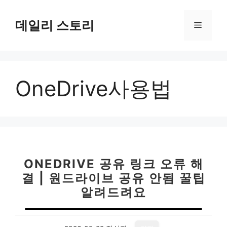
컨
텐
데일리 스토리
메
츠
로
뉴
건
너
OneDrive사용법
뛰
기
ONEDRIVE 공유 링크 오류 해
결 | 원드라이브 공유 안됨 꿀팁
알려드려요