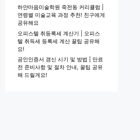
하얀마음미술학원 죽전동 커리큘럼 |
연령별 미술교육 과정 추천! 친구에게
공유해요
오피스텔 취등록세 계산기 | 오피스
텔 취득세 등록세 계산 꿀팁 공유해
요!
공인인증서 갱신 시기 및 방법 | 만료
전 준비사항 및 절차 안내, 꿀팁 공유
해 드릴게요!