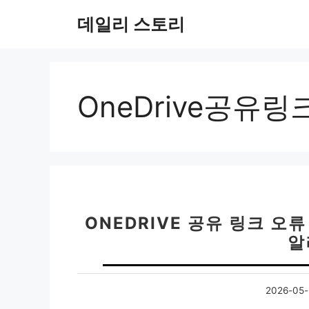
컨
데일리 스토리
텐
츠
로
건
너
OneDrive공유
뛰
기
ONEDRIVE 공유 링크 오
알
2026-05-