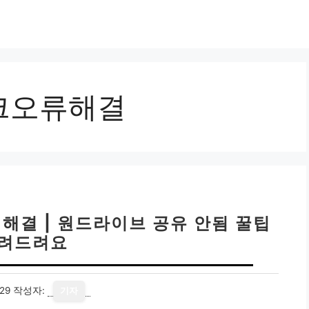
링크오류해결
류 해결 | 원드라이브 공유 안됨 꿀팁
려드려요
29
작성자:
기자