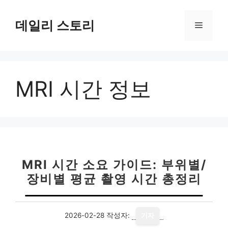
컨
텐
데일리 스토리
메
츠
로
뉴
건
너
MRI 시간 정보
뛰
기
MRI 시간 소요 가이드: 부위별/
장비별 평균 촬영 시간 총정리
2026-02-28
작성자:
기자