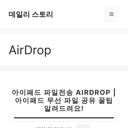
컨
텐
데일리 스토리
메
츠
로
뉴
건
너
AirDrop
뛰
기
아이패드 파일전송 AIRDROP |
아이패드 무선 파일 공유 꿀팁
알려드려요!