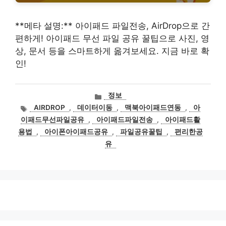
**메타 설명:** 아이패드 파일전송, AirDrop으로 간
편하게! 아이패드 무선 파일 공유 꿀팁으로 사진, 영
상, 문서 등을 스마트하게 옮겨보세요. 지금 바로 확
인!
카
정보
테
태
AIRDROP
,
데이터이동
,
맥북아이패드연동
,
아
고
그
이패드무선파일공유
,
아이패드파일전송
,
아이패드활
리
용법
,
아이폰아이패드공유
,
파일공유꿀팁
,
편리한공
유