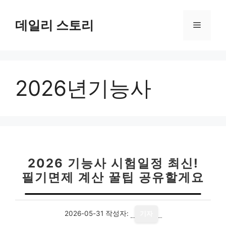
컨
텐
데일리 스토리
메
츠
로
뉴
건
너
2026년기능사
뛰
기
2026 기능사 시험일정 최신!
필기면제 계산 꿀팁 공유할게요
2026-05-31
작성자:
기자