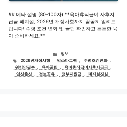
## 메타 설명 (80-100자) **육아휴직급여 사후지
급금 폐지설, 2026년 개정사항까지 꼼꼼히 알려드
립니다! 수령 조건 변화 및 꿀팁 확인하고 든든한 육
아 준비하세요.**
카
정보
테
태
2026년개정사항
,
맘스타그램
,
수령조건변화
,
고
그
워킹맘필수
,
육아꿀팁
,
육아휴직급여사후지급금
,
리
임신출산
,
정보공유
,
정부지원금
,
폐지설진실