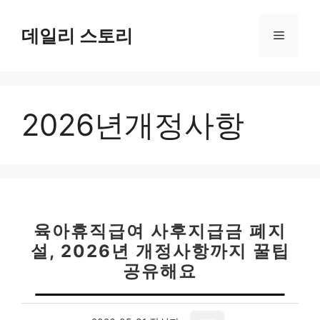
컨
텐
데일리 스토리
메
츠
로
뉴
건
너
2026년개정사항
뛰
기
육아휴직급여 사후지급금 폐지
설, 2026년 개정사항까지 꿀팁
공유해요