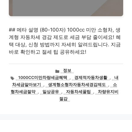
## 메타 설명 (80-100자) 1000cc 미만 소형차, 생
계형 자동차세 경감 제도로 세금 부담 줄이세요! 혜
택 대상, 신청 방법까지 자세히 알려드립니다. 지금
바로 확인하고 절세 팁 공유하세요!
카
정보
테
태
1000CC미만차량세금혜택
,
경제적자동차생활
,
내
고
그
차세금알아보기
,
생계형소형차자동차세경감제도
,
소
리
형차세금절약
,
일상공유
,
자동차세꿀팁
,
차량유지비
절감