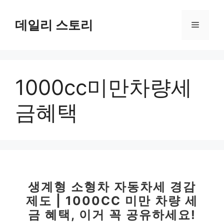
컨
텐
데일리 스토리
메
츠
로
뉴
건
너
1000cc미만차량세
뛰
기
금혜택
생계형 소형차 자동차세 경감
제도 | 1000CC 미만 차량 세
금 혜택, 이거 꼭 공유하세요!