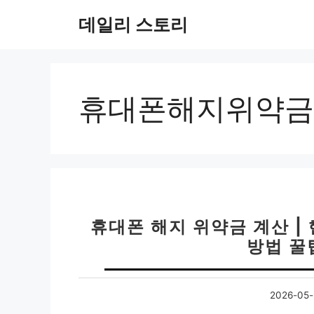
컨
데일리 스토리
텐
츠
로
건
너
휴대폰해지위약금
뛰
기
휴대폰 해지 위약금 계산 |
방법 꿀
2026-05-