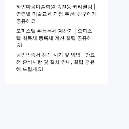
하얀마음미술학원 죽전동 커리큘럼 |
연령별 미술교육 과정 추천! 친구에게
공유해요
오피스텔 취등록세 계산기 | 오피스
텔 취득세 등록세 계산 꿀팁 공유해
요!
공인인증서 갱신 시기 및 방법 | 만료
전 준비사항 및 절차 안내, 꿀팁 공유
해 드릴게요!