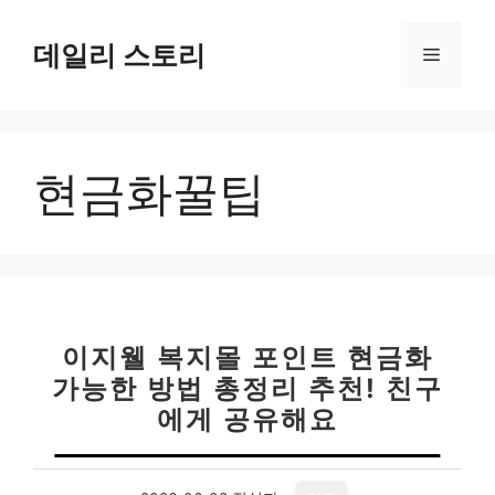
컨
텐
데일리 스토리
메
츠
로
뉴
건
너
현금화꿀팁
뛰
기
이지웰 복지몰 포인트 현금화
가능한 방법 총정리 추천! 친구
에게 공유해요