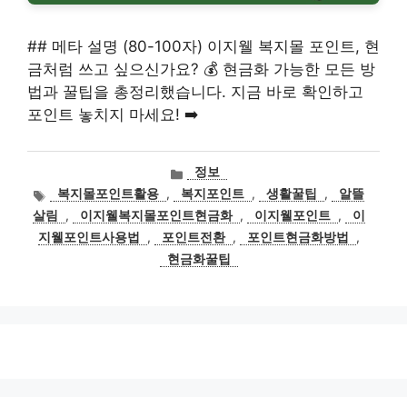
## 메타 설명 (80-100자) 이지웰 복지몰 포인트, 현
금처럼 쓰고 싶으신가요? 💰 현금화 가능한 모든 방
법과 꿀팁을 총정리했습니다. 지금 바로 확인하고
포인트 놓치지 마세요! ➡️
카
정보
테
태
복지몰포인트활용
,
복지포인트
,
생활꿀팁
,
알뜰
고
그
살림
,
이지웰복지몰포인트현금화
,
이지웰포인트
,
이
리
지웰포인트사용법
,
포인트전환
,
포인트현금화방법
,
현금화꿀팁