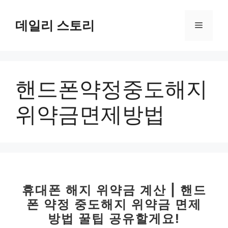
컨
텐
데일리 스토리
메
츠
로
뉴
건
너
핸드폰약정중도해지
뛰
기
위약금면제방법
휴대폰 해지 위약금 계산 | 핸드
폰 약정 중도해지 위약금 면제
방법 꿀팁 공유할게요!