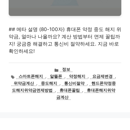
## 메타 설명 (80-100자) 휴대폰 약정 중도 해지 위
약금, 얼마나 나올까요? 계산 방법부터 면제 꿀팁까
지! 궁금증 해결하고 통신비 절약하세요. 지금 바로
확인하세요!
카
정보
테
태
스마트폰해지
,
알뜰폰
,
약정해지
,
요금제변경
,
고
그
위약금계산
,
중도해지
,
통신비절약
,
핸드폰약정중
리
도해지위약금면제방법
,
휴대폰꿀팁
,
휴대폰해지위약
금계산