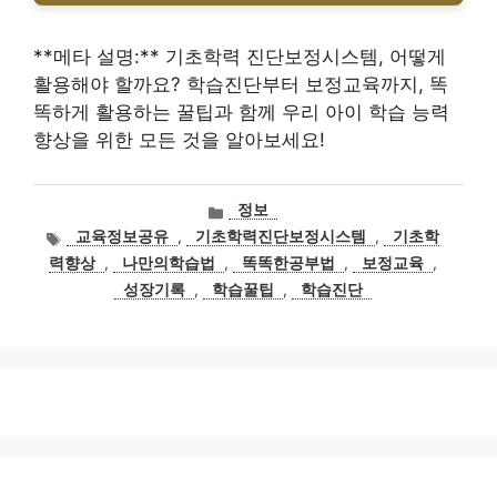
**메타 설명:** 기초학력 진단보정시스템, 어떻게
활용해야 할까요? 학습진단부터 보정교육까지, 똑
똑하게 활용하는 꿀팁과 함께 우리 아이 학습 능력
향상을 위한 모든 것을 알아보세요!
카
정보
테
태
교육정보공유
,
기초학력진단보정시스템
,
기초학
고
그
력향상
,
나만의학습법
,
똑똑한공부법
,
보정교육
,
리
성장기록
,
학습꿀팁
,
학습진단