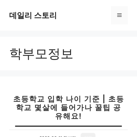
컨
텐
데일리 스토리
메
츠
로
뉴
건
너
학부모정보
뛰
기
초등학교 입학 나이 기준 | 초등
학교 몇살에 들어가나 꿀팁 공
유해요!