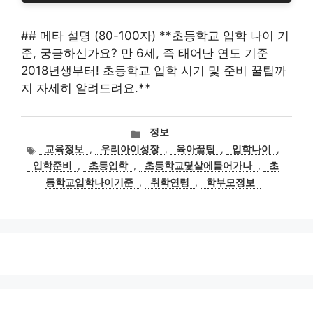
## 메타 설명 (80-100자) **초등학교 입학 나이 기
준, 궁금하신가요? 만 6세, 즉 태어난 연도 기준
2018년생부터! 초등학교 입학 시기 및 준비 꿀팁까
지 자세히 알려드려요.**
카
정보
테
태
교육정보
,
우리아이성장
,
육아꿀팁
,
입학나이
,
고
그
입학준비
,
초등입학
,
초등학교몇살에들어가나
,
초
리
등학교입학나이기준
,
취학연령
,
학부모정보