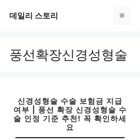
컨
텐
데일리 스토리
메
츠
로
뉴
건
너
풍선확장신경성형술
뛰
기
신경성형술 수술 보험금 지급
여부 | 풍선 확장 신경성형술 수
술 인정 기준 추천! 꼭 확인하세
요