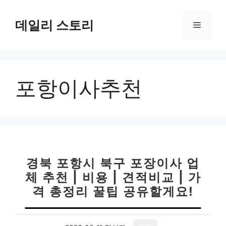
컨
텐
데일리 스토리
메
츠
로
뉴
건
너
포항이사추천
뛰
기
경북 포항시 북구 포장이사 업
체 추천 | 비용 | 견적비교 | 가
격 총정리 꿀팁 공유할게요!