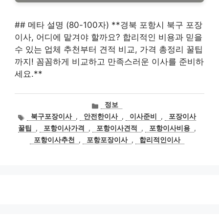
## 메타 설명 (80-100자) **경북 포항시 북구 포장
이사, 어디에 맡겨야 할까요? 합리적인 비용과 믿을
수 있는 업체 추천부터 견적 비교, 가격 총정리 꿀팁
까지! 꼼꼼하게 비교하고 만족스러운 이사를 준비하
세요.**
카
정보
테
태
북구포장이사
,
안전한이사
,
이사준비
,
포장이사
고
그
꿀팁
,
포항이사가격
,
포항이사견적
,
포항이사비용
,
리
포항이사추천
,
포항포장이사
,
합리적인이사