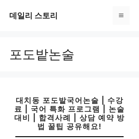
컨
텐
데일리 스토리
메
츠
로
뉴
건
너
포도밭논술
뛰
기
대치동 포도밭국어논술 | 수강
료 | 국어 특화 프로그램 | 논술
대비 | 합격사례 | 상담 예약 방
법 꿀팁 공유해요!