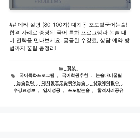
## 메타 설명 (80-100자) 대치동 포도밭국어논술!
합격 사례로 증명된 국어 특화 프로그램과 논술 대
비 전략을 만나보세요. 궁금한 수강료, 상담 예약 방
법까지 꿀팁 총정리!
카
정보
테
태
국어특화프로그램
,
국어학원추천
,
논술대비꿀팁
,
고
그
논술전략
,
대치동포도밭국어논술
,
상담예약필수
,
리
수강료정보
,
입시성공
,
포도밭논술
,
합격사례공유