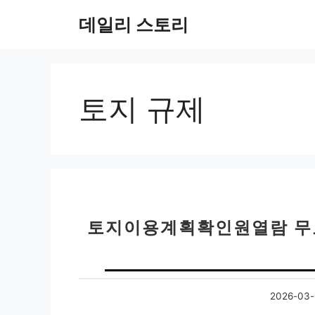
컨
데일리 스토리
텐
츠
로
건
너
토지 규제
뛰
기
토지이용계획확인원열람 무료 
2026-03