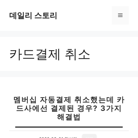
컨
텐
데일리 스토리
메
츠
로
뉴
건
너
카드결제 취소
뛰
기
멤버십 자동결제 취소했는데 카
드사에선 결제된 경우? 3가지
해결법