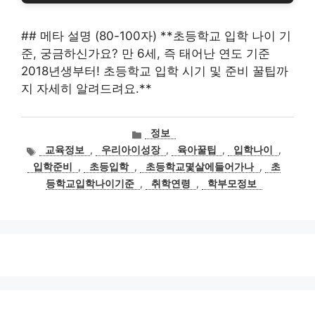
## 메타 설명 (80-100자) **초등학교 입학 나이 기
준, 궁금하신가요? 만 6세, 즉 태어난 연도 기준
2018년생부터! 초등학교 입학 시기 및 준비 꿀팁까
지 자세히 알려드려요.**
카
정보
테
태
교육정보
,
우리아이성장
,
육아꿀팁
,
입학나이
,
고
그
입학준비
,
초등입학
,
초등학교몇살에들어가나
,
초
리
등학교입학나이기준
,
취학연령
,
학부모정보