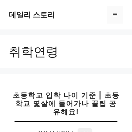
컨
텐
데일리 스토리
메
츠
로
뉴
건
너
취학연령
뛰
기
초등학교 입학 나이 기준 | 초등
학교 몇살에 들어가나 꿀팁 공
유해요!