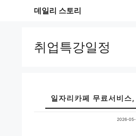
컨
데일리 스토리
텐
츠
로
건
너
취업특강일정
뛰
기
일자리카페 무료서비스,
2026-05-