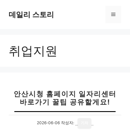
컨
텐
데일리 스토리
메
츠
로
뉴
건
너
취업지원
뛰
기
안산시청 홈페이지 일자리센터
바로가기 꿀팁 공유할게요!
2026-06-06
작성자:
기자