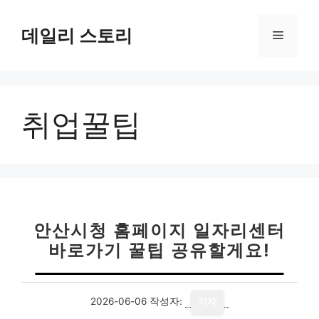
컨
텐
데일리 스토리
메
츠
로
뉴
건
너
취업꿀팁
뛰
기
안산시청 홈페이지 일자리센터
바로가기 꿀팁 공유할게요!
2026-06-06
작성자:
기자