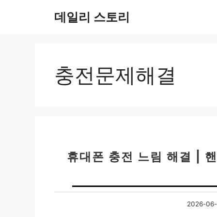
컨
데일리 스토리
텐
츠
로
건
너
충전문제해결
뛰
기
휴대폰 충전 느림 해결 | 
2026-06-