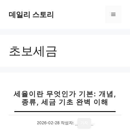
컨
텐
데일리 스토리
메
츠
로
뉴
건
너
초보세금
뛰
기
세율이란 무엇인가 기본: 개념,
종류, 세금 기초 완벽 이해
2026-02-28
작성자:
기자