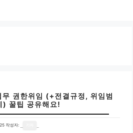
업무 권한위임 (+전결규정, 위임범
계) 꿀팁 공유해요!
25
작성자:
기자