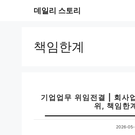
컨
데일리 스토리
텐
츠
로
건
너
책임한계
뛰
기
기업업무 위임전결 | 회사
위, 책임한
2026-05-