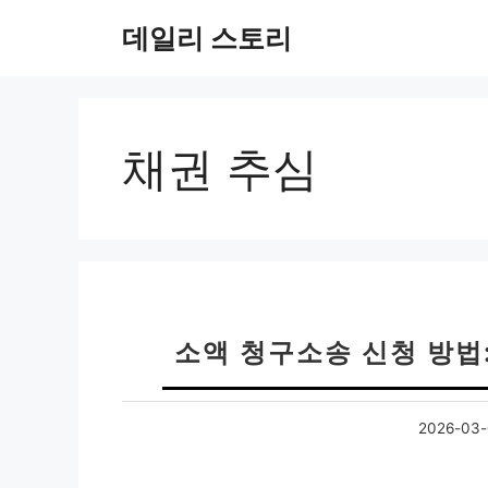
컨
데일리 스토리
텐
츠
로
건
너
채권 추심
뛰
기
소액 청구소송 신청 방법:
2026-03-