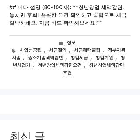
## 메타 설명 (80-100자): **청년창업 세액감면,
놓치면 후회! 꼼꼼한 요건 확인하고 꿀팁으로 세금
절약하세요. 지금 바로 확인해보세요!**
카
정보
테
태
사업성공팁
,
세금절약
,
세금혜택꿀팁
,
정부지원
고
그
사업
,
중소기업세액감면
,
창업세금
,
창업지원
,
청
리
년사업가
,
청년창업세액감면요건
,
청년창업세액감면
조건
최신 글