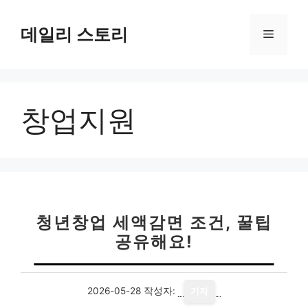
컨
텐
데일리 스토리
메
츠
로
뉴
건
너
창업지원
뛰
기
청년창업 세액감면 조건, 꿀팁
공유해요!
2026-05-28
작성자:
기자