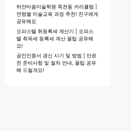
하얀마음미술학원 죽전동 커리큘럼 |
연령별 미술교육 과정 추천! 친구에게
공유해요
오피스텔 취등록세 계산기 | 오피스
텔 취득세 등록세 계산 꿀팁 공유해
요!
공인인증서 갱신 시기 및 방법 | 만료
전 준비사항 및 절차 안내, 꿀팁 공유
해 드릴게요!