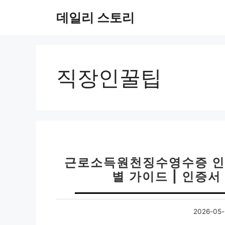
컨
데일리 스토리
텐
츠
로
건
너
직장인꿀팁
뛰
기
근로소득원천징수영수증 인터
별 가이드 | 인증서
2026-05-