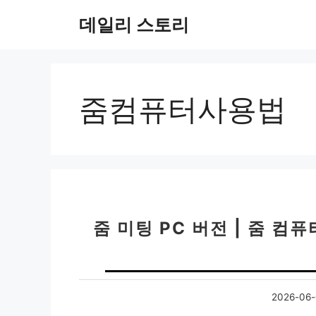
컨
데일리 스토리
텐
츠
로
건
너
줌컴퓨터사용법
뛰
기
줌 미팅 PC 버전 | 줌 
2026-06-