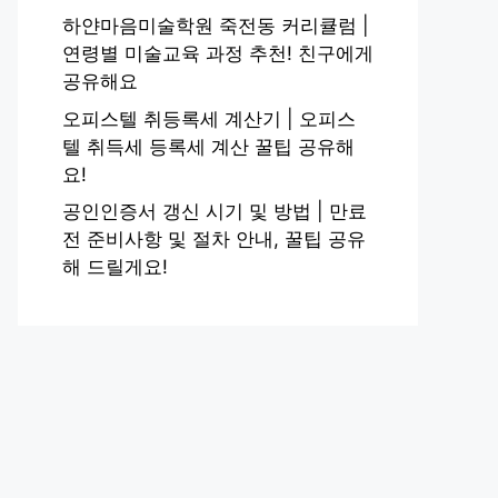
하얀마음미술학원 죽전동 커리큘럼 |
연령별 미술교육 과정 추천! 친구에게
공유해요
오피스텔 취등록세 계산기 | 오피스
텔 취득세 등록세 계산 꿀팁 공유해
요!
공인인증서 갱신 시기 및 방법 | 만료
전 준비사항 및 절차 안내, 꿀팁 공유
해 드릴게요!