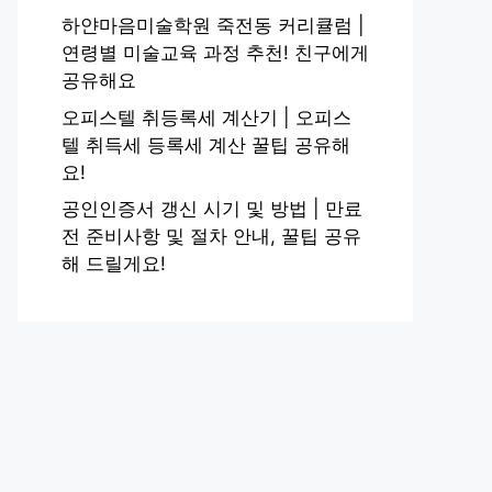
하얀마음미술학원 죽전동 커리큘럼 |
연령별 미술교육 과정 추천! 친구에게
공유해요
오피스텔 취등록세 계산기 | 오피스
텔 취득세 등록세 계산 꿀팁 공유해
요!
공인인증서 갱신 시기 및 방법 | 만료
전 준비사항 및 절차 안내, 꿀팁 공유
해 드릴게요!