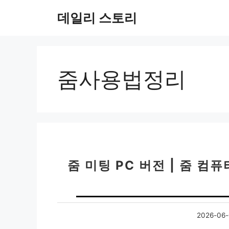
컨
데일리 스토리
텐
츠
로
건
너
줌사용법정리
뛰
기
줌 미팅 PC 버전 | 줌 
2026-06-