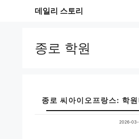
컨
데일리 스토리
텐
츠
로
건
너
종로 학원
뛰
기
종로 씨아이오프랑스: 학원
2026-03-