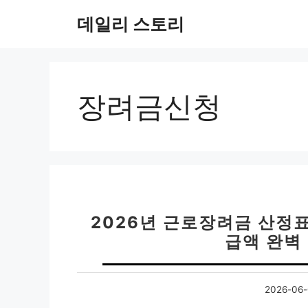
컨
데일리 스토리
텐
츠
로
건
너
장려금신청
뛰
기
2026년 근로장려금 산정
급액 완벽
2026-06-