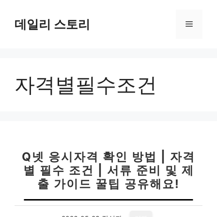
컨
텐
데일리 스토리
메
츠
로
뉴
건
너
자격별필수조건
뛰
기
Q넷 응시자격 확인 방법 | 자격
별 필수 조건 | 서류 준비 및 제
출 가이드 꿀팁 공유해요!