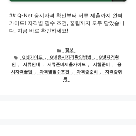
## Q-Net 응시자격 확인부터 서류 제출까지 완벽
가이드! 자격별 필수 조건, 꿀팁까지 모두 담았습니
다. 지금 바로 확인하세요!
카
정보
테
태
Q넷가이드
,
Q넷응시자격확인방법
,
Q넷자격확
고
그
인
,
서류안내
,
서류준비제출가이드
,
시험준비
,
응
리
시자격꿀팁
,
자격별필수조건
,
자격증준비
,
자격증취
득