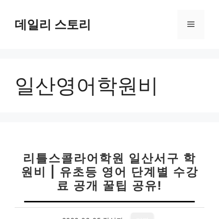
컨
텐
데일리 스토리
메
츠
로
뉴
건
너
일산영어학원비
뛰
기
리틀스콜라어학원 일산서구 학
원비 | 유초등 영어 단계별 수강
료 공개 꿀팁 공유!