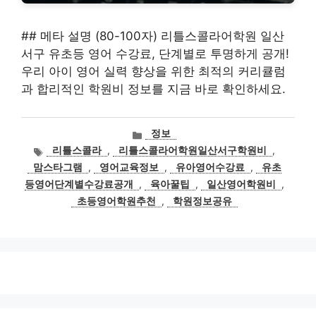
## 메타 설명 (80-100자) 리틀스콜라어학원 일산
서구 유초등 영어 수강료, 단계별로 투명하게 공개!
우리 아이 영어 실력 향상을 위한 최적의 커리큘럼
과 합리적인 학원비 정보를 지금 바로 확인하세요.
카
정보
테
태
리틀스콜라
,
리틀스콜라어학원일산서구학원비
,
고
그
맘스타그램
,
영어교육정보
,
유아영어수강료
,
유초
리
등영어단계별수강료공개
,
육아꿀팁
,
일산영어학원비
,
초등영어학원추천
,
학원정보공유