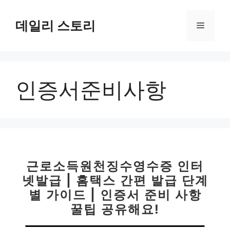
컨
텐
데일리 스토리
메
츠
로
뉴
건
너
인증서준비사항
뛰
기
근로소득원천징수영수증 인터
넷발급 | 홈택스 간편 발급 단계
별 가이드 | 인증서 준비 사항
꿀팁 공유해요!