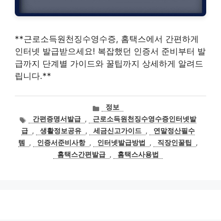
**근로소득원천징수영수증, 홈택스에서 간편하게
인터넷 발급받으세요! 복잡했던 인증서 준비부터 발
급까지 단계별 가이드와 꿀팁까지 상세하게 알려드
립니다.**
카
정보
테
태
간편증명서발급
,
근로소득원천징수영수증인터넷발
고
그
급
,
생활정보공유
,
세금신고가이드
,
연말정산필수
리
템
,
인증서준비사항
,
인터넷발급방법
,
직장인꿀팁
,
홈택스간편발급
,
홈택스사용법