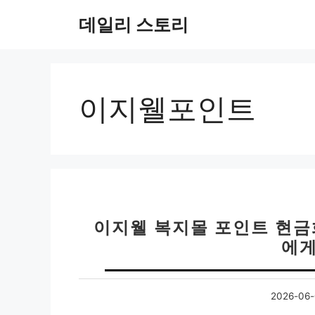
컨
데일리 스토리
텐
츠
로
건
너
이지웰포인트
뛰
기
이지웰 복지몰 포인트 현금
에게
2026-06-