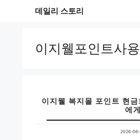
컨
데일리 스토리
텐
츠
로
건
너
이지웰포인트사용
뛰
기
이지웰 복지몰 포인트 현금
에게
2026-06-