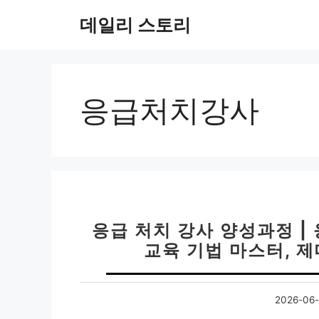
컨
데일리 스토리
텐
츠
로
건
너
응급처치강사
뛰
기
응급 처치 강사 양성과정 |
교육 기법 마스터, 
2026-06-