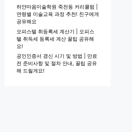
하얀마음미술학원 죽전동 커리큘럼 |
연령별 미술교육 과정 추천! 친구에게
공유해요
오피스텔 취등록세 계산기 | 오피스
텔 취득세 등록세 계산 꿀팁 공유해
요!
공인인증서 갱신 시기 및 방법 | 만료
전 준비사항 및 절차 안내, 꿀팁 공유
해 드릴게요!