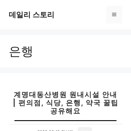
컨
텐
데일리 스토리
메
츠
로
뉴
건
너
은행
뛰
기
계명대동산병원 원내시설 안내
| 편의점, 식당, 은행, 약국 꿀팁
공유해요