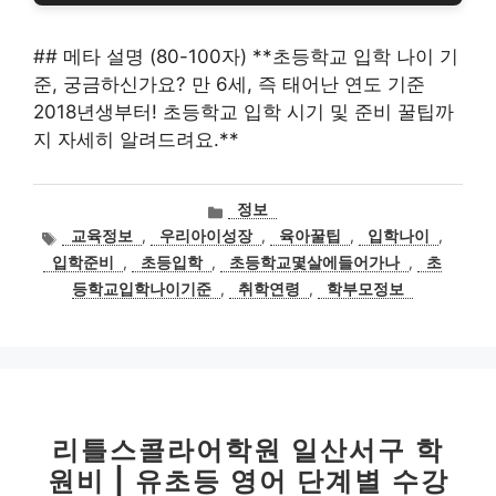
## 메타 설명 (80-100자) **초등학교 입학 나이 기
준, 궁금하신가요? 만 6세, 즉 태어난 연도 기준
2018년생부터! 초등학교 입학 시기 및 준비 꿀팁까
지 자세히 알려드려요.**
카
정보
테
태
교육정보
,
우리아이성장
,
육아꿀팁
,
입학나이
,
고
그
입학준비
,
초등입학
,
초등학교몇살에들어가나
,
초
리
등학교입학나이기준
,
취학연령
,
학부모정보
리틀스콜라어학원 일산서구 학
원비 | 유초등 영어 단계별 수강