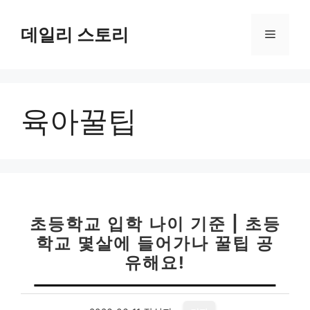
컨
텐
데일리 스토리
메
츠
로
뉴
건
너
육아꿀팁
뛰
기
초등학교 입학 나이 기준 | 초등
학교 몇살에 들어가나 꿀팁 공
유해요!