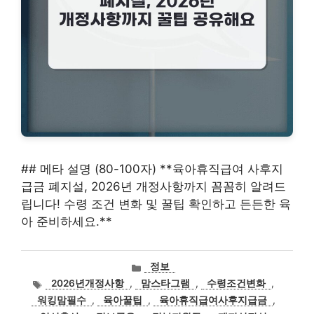
## 메타 설명 (80-100자) **육아휴직급여 사후지
급금 폐지설, 2026년 개정사항까지 꼼꼼히 알려드
립니다! 수령 조건 변화 및 꿀팁 확인하고 든든한 육
아 준비하세요.**
카
정보
테
태
2026년개정사항
,
맘스타그램
,
수령조건변화
,
고
그
워킹맘필수
,
육아꿀팁
,
육아휴직급여사후지급금
,
리