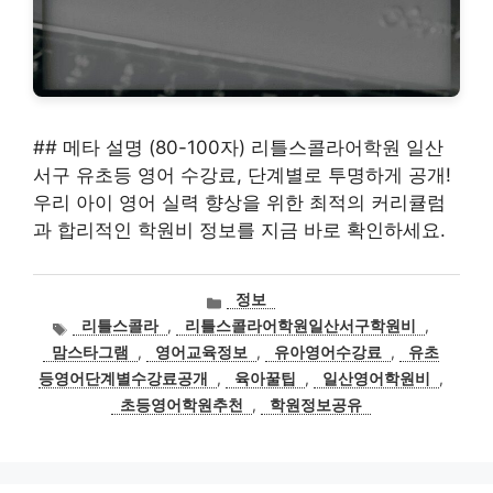
## 메타 설명 (80-100자) 리틀스콜라어학원 일산
서구 유초등 영어 수강료, 단계별로 투명하게 공개!
우리 아이 영어 실력 향상을 위한 최적의 커리큘럼
과 합리적인 학원비 정보를 지금 바로 확인하세요.
카
정보
테
태
리틀스콜라
,
리틀스콜라어학원일산서구학원비
,
고
그
맘스타그램
,
영어교육정보
,
유아영어수강료
,
유초
리
등영어단계별수강료공개
,
육아꿀팁
,
일산영어학원비
,
초등영어학원추천
,
학원정보공유