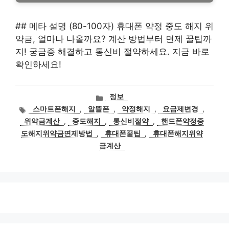
## 메타 설명 (80-100자) 휴대폰 약정 중도 해지 위
약금, 얼마나 나올까요? 계산 방법부터 면제 꿀팁까
지! 궁금증 해결하고 통신비 절약하세요. 지금 바로
확인하세요!
카
정보
테
태
스마트폰해지
,
알뜰폰
,
약정해지
,
요금제변경
,
고
그
위약금계산
,
중도해지
,
통신비절약
,
핸드폰약정중
리
도해지위약금면제방법
,
휴대폰꿀팁
,
휴대폰해지위약
금계산