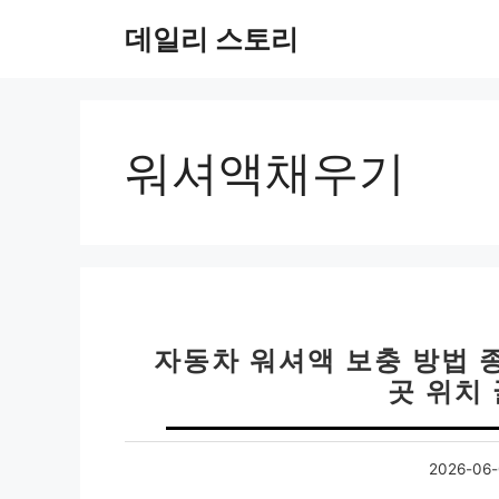
컨
데일리 스토리
텐
츠
로
건
너
워셔액채우기
뛰
기
자동차 워셔액 보충 방법 종
곳 위치
2026-06-