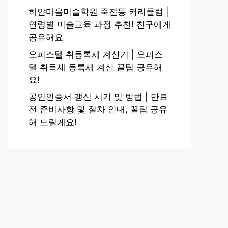
하얀마음미술학원 죽전동 커리큘럼 |
연령별 미술교육 과정 추천! 친구에게
공유해요
오피스텔 취등록세 계산기 | 오피스
텔 취득세 등록세 계산 꿀팁 공유해
요!
공인인증서 갱신 시기 및 방법 | 만료
전 준비사항 및 절차 안내, 꿀팁 공유
해 드릴게요!