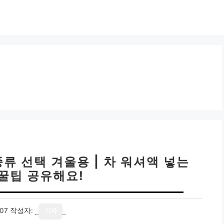
류 선택 겨울용 | 차 워셔액 넣는
 꿀팁 공유해요!
07
작성자:
기자