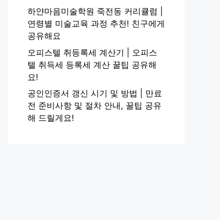
하얀마음미술학원 죽전동 커리큘럼 |
연령별 미술교육 과정 추천! 친구에게
공유해요
오피스텔 취등록세 계산기 | 오피스
텔 취득세 등록세 계산 꿀팁 공유해
요!
공인인증서 갱신 시기 및 방법 | 만료
전 준비사항 및 절차 안내, 꿀팁 공유
해 드릴게요!