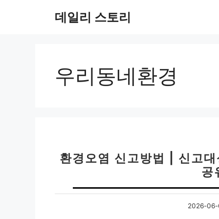
컨
데일리 스토리
텐
츠
로
건
너
우리동네환경
뛰
기
환경오염 신고방법 | 신고대
공
2026-06-