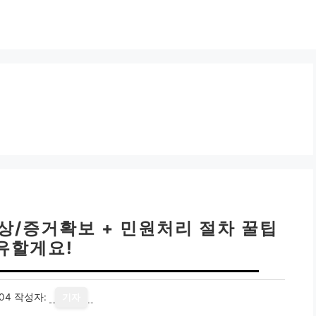
상/증거확보 + 민원처리 절차 꿀팁
유할게요!
04
작성자:
기자