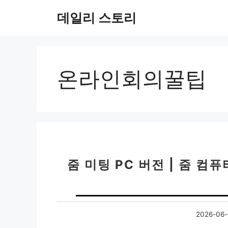
컨
데일리 스토리
텐
츠
로
건
너
온라인회의꿀팁
뛰
기
줌 미팅 PC 버전 | 줌 
2026-06-