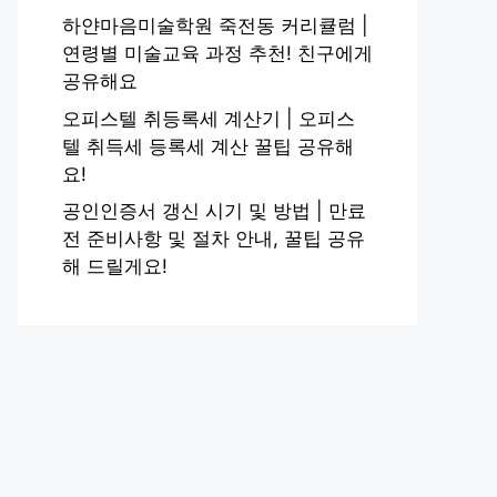
하얀마음미술학원 죽전동 커리큘럼 |
연령별 미술교육 과정 추천! 친구에게
공유해요
오피스텔 취등록세 계산기 | 오피스
텔 취득세 등록세 계산 꿀팁 공유해
요!
공인인증서 갱신 시기 및 방법 | 만료
전 준비사항 및 절차 안내, 꿀팁 공유
해 드릴게요!