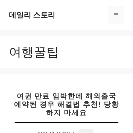
컨
텐
데일리 스토리
메
츠
로
뉴
건
너
여행꿀팁
뛰
기
여권 만료 임박한데 해외출국
예약된 경우 해결법 추천! 당황
하지 마세요