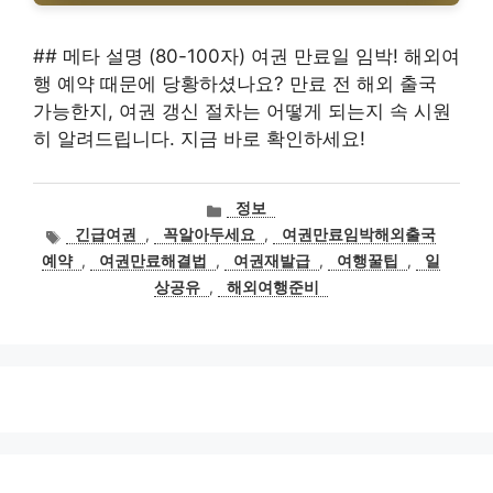
## 메타 설명 (80-100자) 여권 만료일 임박! 해외여
행 예약 때문에 당황하셨나요? 만료 전 해외 출국
가능한지, 여권 갱신 절차는 어떻게 되는지 속 시원
히 알려드립니다. 지금 바로 확인하세요!
카
정보
테
태
긴급여권
,
꼭알아두세요
,
여권만료임박해외출국
고
그
예약
,
여권만료해결법
,
여권재발급
,
여행꿀팁
,
일
리
상공유
,
해외여행준비